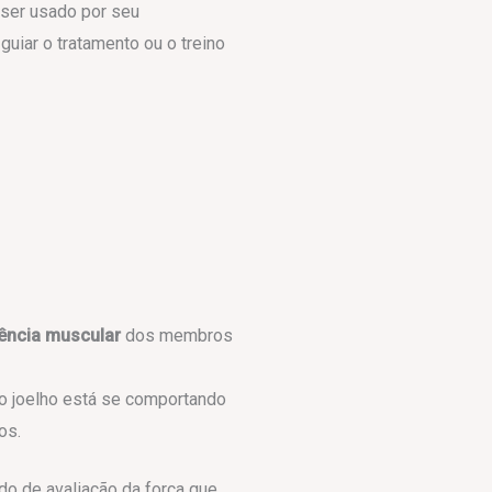
 ser usado por seu
 guiar o tratamento ou o treino
tência muscular
dos membros
 o joelho está se comportando
os.
do de avaliação da força que