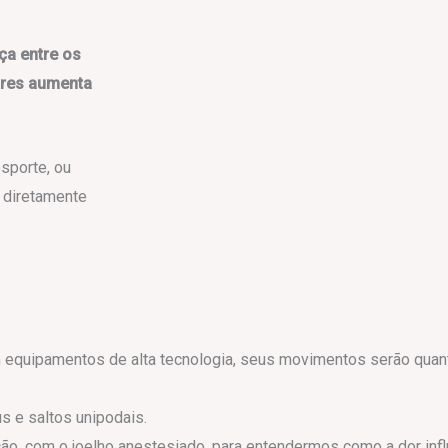
ça entre os
ores aumenta
sporte, ou
o diretamente
 equipamentos de alta tecnologia, seus movimentos serão quan
s e saltos unipodais.
o, com o joelho anestesiado, para entendermos como a dor inf