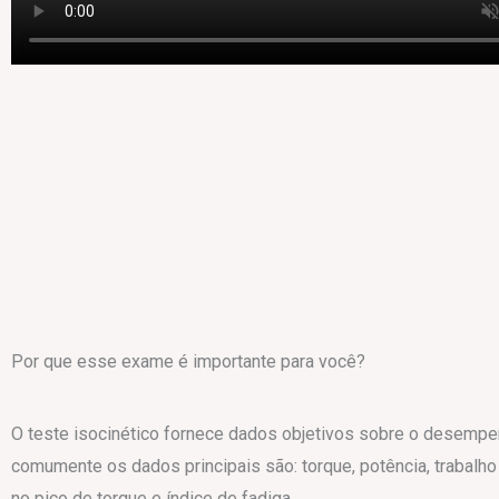
Por que esse exame é importante para você?
O teste isocinético fornece dados objetivos sobre o desempe
comumente os dados principais são: torque, potência, trabalho 
no pico de torque e índice de fadiga.