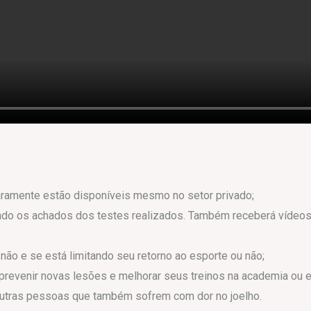
aramente estão disponíveis mesmo no setor privado;
indo os achados dos testes realizados. Também receberá víde
não e se está limitando seu retorno ao esporte ou não;
 prevenir novas lesões e melhorar seus treinos na academia ou 
outras pessoas que também sofrem com dor no joelho.