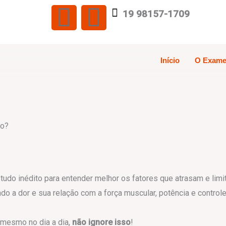
F
I
19 98157-1709
a
n
c
s
Início
O Exam
e
t
b
a
ho?
o
g
o
r
udo inédito para entender melhor os fatores que atrasam e limi
k
a
do a dor e sua relação com a força muscular, potência e control
m
é mesmo no dia a dia,
não ignore isso
!