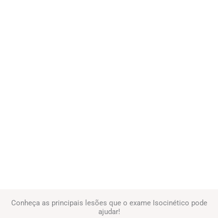
Menos Lesões e
mais
Desempenho!
Conheça as principais lesões que o exame Isocinético pode
ajudar!