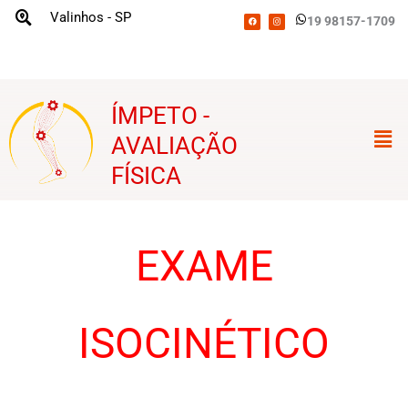
Skip
F
I
Valinhos - SP
19 98157-1709
a
n
c
s
to
e
t
b
a
o
g
content
o
r
k
a
m
ÍMPETO -
Men
AVALIAÇÃO
FÍSICA
EXAME
ISOCINÉTICO